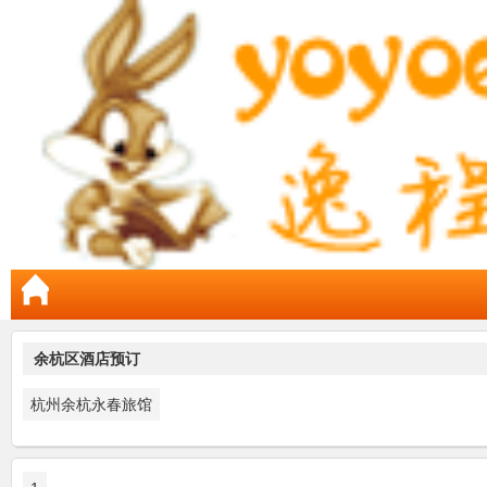
余杭区酒店预订
杭州余杭永春旅馆