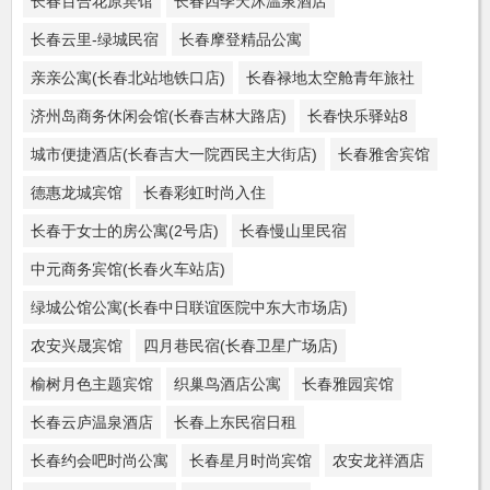
长春百合花原宾馆
长春四季天沐温泉酒店
长春云里-绿城民宿
长春摩登精品公寓
亲亲公寓(长春北站地铁口店)
长春禄地太空舱青年旅社
济州岛商务休闲会馆(长春吉林大路店)
长春快乐驿站8
城市便捷酒店(长春吉大一院西民主大街店)
长春雅舍宾馆
德惠龙城宾馆
长春彩虹时尚入住
长春于女士的房公寓(2号店)
长春慢山里民宿
中元商务宾馆(长春火车站店)
绿城公馆公寓(长春中日联谊医院中东大市场店)
农安兴晟宾馆
四月巷民宿(长春卫星广场店)
榆树月色主题宾馆
织巢鸟酒店公寓
长春雅园宾馆
长春云庐温泉酒店
长春上东民宿日租
长春约会吧时尚公寓
长春星月时尚宾馆
农安龙祥酒店