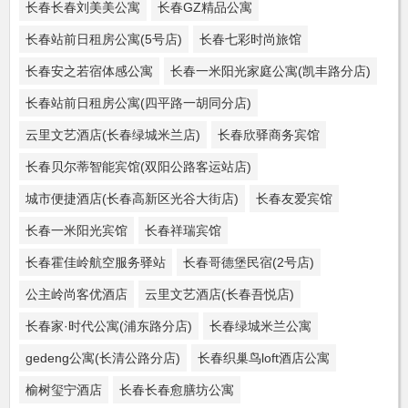
长春长春刘美美公寓
长春GZ精品公寓
长春站前日租房公寓(5号店)
长春七彩时尚旅馆
长春安之若宿体感公寓
长春一米阳光家庭公寓(凯丰路分店)
长春站前日租房公寓(四平路一胡同分店)
云里文艺酒店(长春绿城米兰店)
长春欣驿商务宾馆
长春贝尔蒂智能宾馆(双阳公路客运站店)
城市便捷酒店(长春高新区光谷大街店)
长春友爱宾馆
长春一米阳光宾馆
长春祥瑞宾馆
长春霍佳岭航空服务驿站
长春哥德堡民宿(2号店)
公主岭尚客优酒店
云里文艺酒店(长春吾悦店)
长春家·时代公寓(浦东路分店)
长春绿城米兰公寓
gedeng公寓(长清公路分店)
长春织巢鸟loft酒店公寓
榆树玺宁酒店
长春长春愈膳坊公寓