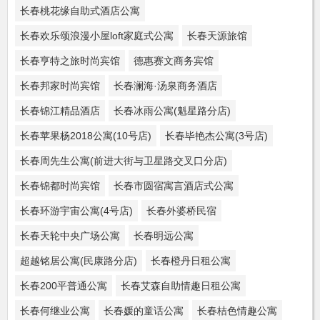
长春桃花缘自助式酒店公寓
长春欢乐颂浪漫小屋loft家庭式公寓
长春天源旅馆
长春亨特之旅时尚宾馆
德惠赛文商务宾馆
长春邦家时尚宾馆
长春澜海·汤泉商务酒店
长春锦江精品酒店
长春冰雨公寓(魁星路分店)
长春苹果杨2018公寓(10号店)
长春毕艳杰公寓(3号店)
长春周先生公寓(前进大街与卫星路交叉口分店)
长春锦都时尚宾馆
长春市圆宿寓言酒店式公寓
长春环游宇宙公寓(4号店)
长春外婆桥民宿
长春天轮中央广场公寓
长春明远公寓
超越铭居公寓(民康路分店)
长春橙丹日租公寓
长春200平普通公寓
长春艾森自助情趣日租公寓
长春何继业公寓
长春媛的童话公寓
长春桔色情趣公寓