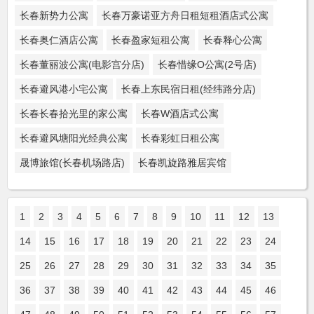
长春新势力公寓
长春万豪诺亚方舟日租短租酒店式公寓
长春奥仁酒店公寓
长春盈家短租公寓
长春释心公寓
长春董丽波公寓(电影宫分店)
长春惜缘O公寓(2号店)
长春避风港小宅公寓
长春上东民宿日租(经纬路分店)
长春长春拾光里的家公寓
长春W酒店式公寓
长春避风塘阳光经典公寓
长春彩虹日租公寓
晟博旅馆(长春机场路店)
长春凯旋路雅居宾馆
1
2
3
4
5
6
7
8
9
10
11
12
13
14
15
16
17
18
19
20
21
22
23
24
25
26
27
28
29
30
31
32
33
34
35
36
37
38
39
40
41
42
43
44
45
46